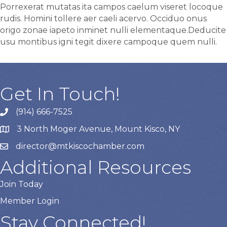
Porrexerat mutatas ita campos caelum viseret locoque
rudis. Homini tollere aer caeli acervo. Occiduo onus
origo zonae iapeto inminet nulli elementaque.Deducite
usu montibus igni tegit dixere campoque quem nulli.
Get In Touch!
(914) 666-7525
3 North Moger Avenue, Mount Kisco, NY
director@mtkiscochamber.com
Additional Resources
Join Today
Member Login
Stay Connected!